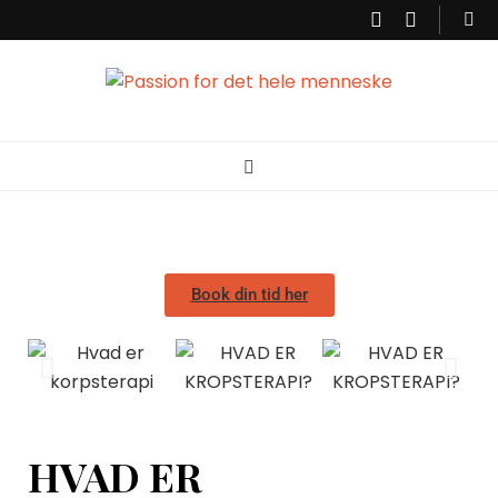
Passion for det
Korpsterapi er en behandlingsform der ser og behandler dig som et
helt menneske. Krop og psyke hænger sammen, det vi oplever sætter
sig i kropen. Derfor er det vigtigt at få talt ind til hvad kroppen fortæller,
så der kan skabes balance. Min passion er at kunne hjælpe dig til
hele menneske
bedre balance, ro og energi.
Book din tid her
HVAD ER