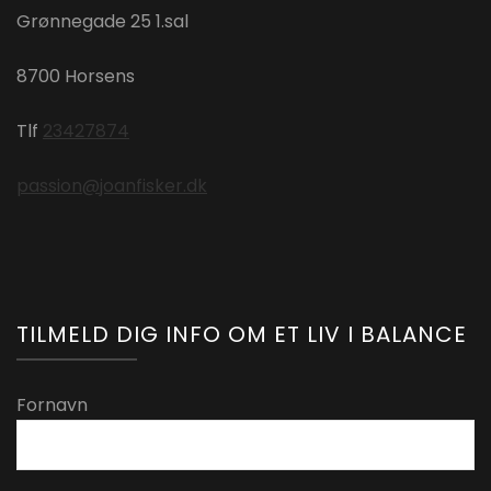
Grønnegade 25 1.sal
8700 Horsens
Tlf
23427874
passion@joanfisker.dk
TILMELD DIG INFO OM ET LIV I BALANCE
Fornavn