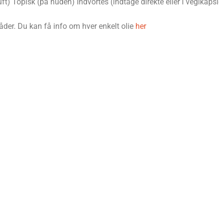
) Topisk (på huden) Indvortes (indtage direkte eller i vegikapsl
måder. Du kan få info om hver enkelt olie
her