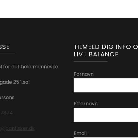
SSE
TILMELD DIG INFO 
LIV I BALANCE
 for det hele menneske
Fornavn
ade 25 1.sal
orsens
Efternavn
27874
@joanfisker.dk
Email: