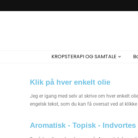
Passion for 
Korpsterapi er en behandlingsform der ser og behandler
fortæl
KROPSTERAPI OG SAMTALE
B
Klik på hver enkelt olie
Jeg er igang med selv at skrive om hver enkelt oli
engelsk tekst, som du kan få oversat ved at klikke 
Aromatisk - Topisk - Indvortes