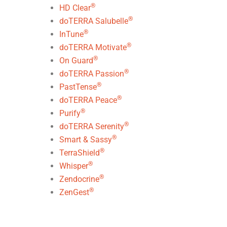
®
HD Clear
®
doTERRA Salubelle
®
InTune
®
doTERRA Motivate
®
On Guard
®
doTERRA Passion
®
PastTense
®
doTERRA Peace
®
Purify
®
doTERRA Serenity
®
Smart & Sassy
®
TerraShield
®
Whisper
®
Zendocrine
®
ZenGest