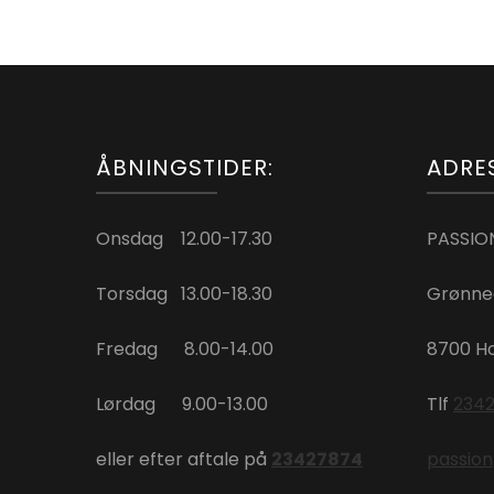
ÅBNINGSTIDER:
ADRE
Onsdag 12.00-17.30
PASSION
Torsdag 13.00-18.30
Grønneg
Fredag 8.00-14.00
8700 H
Lørdag 9.00-13.00
Tlf
234
eller efter aftale på
23427874
passion