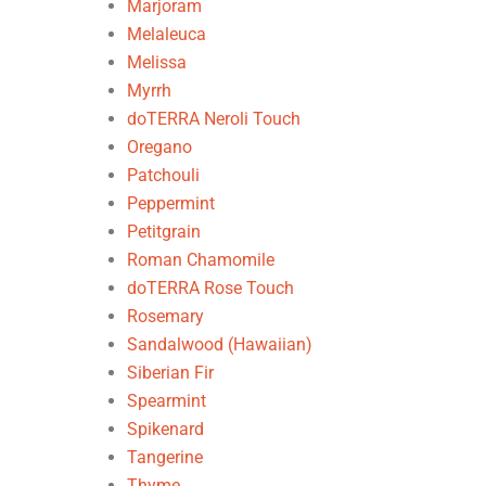
Marjoram
Melaleuca
Melissa
Myrrh
doTERRA Neroli Touch
Oregano
Patchouli
Peppermint
Petitgrain
Roman Chamomile
doTERRA Rose Touch
Rosemary
Sandalwood (Hawaiian)
Siberian Fir
Spearmint
Spikenard
Tangerine
Thyme