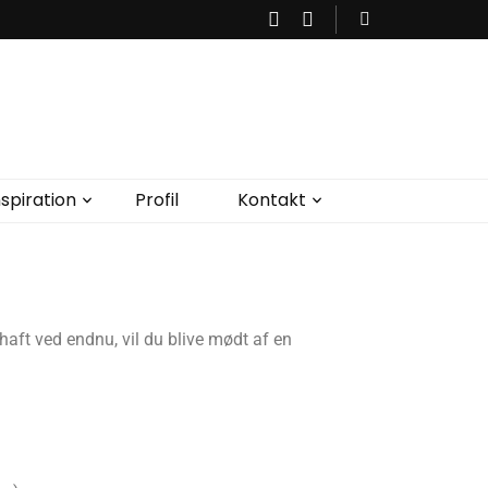
ter sig i kropen. Derfor er det vigtigt at få talt ind til hvad kroppen
e balance, ro og energi.
nspiration
Profil
Kontakt
haft ved endnu, vil du blive mødt af en