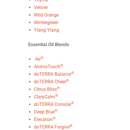
Vetiver
Wild Orange
Wintergreen
Ylang Ylang
Essential Oil Blends
®
Air
®
AromaTouch
®
doTERRA Balance
®
doTERRA Cheer
®
Citrus Bliss
®
ClaryCalm
®
doTERRA Console
®
Deep Blue
®
Elevation
®
doTERRA Forgive