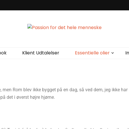
det hele menneske
 dig som et helt menneske. Krop og psyke hænger sammen, det vi oplever sæt
ler, så der kan skabes balance. Min passion er at kunne hjælpe dig til bedr
ook
Klient Udtalelser
Essentielle olier
I
e, men Rom blev ikke bygget på en dag, så ved dem, jeg ikke har 
på det i øverst højre hjørne.