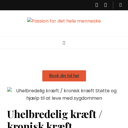
Passion for det
Korpsterapi er en behandlingsform der ser og behandler dig som et
helt menneske. Krop og psyke hænger sammen, det vi oplever sætter
sig i kropen. Derfor er det vigtigt at få talt ind til hvad kroppen fortæller,
så der kan skabes balance. Min passion er at kunne hjælpe dig til
hele menneske
bedre balance, ro og energi.
Book din tid her
Uhelbredelig kræft /
kronisk kræft