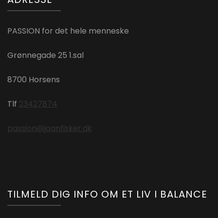
PASSION for det hele menneske
Grønnegade 25 1.sal
8700 Horsens
Tlf
23427874
passion@joanfisker.dk
TILMELD DIG INFO OM ET LIV I BALANCE