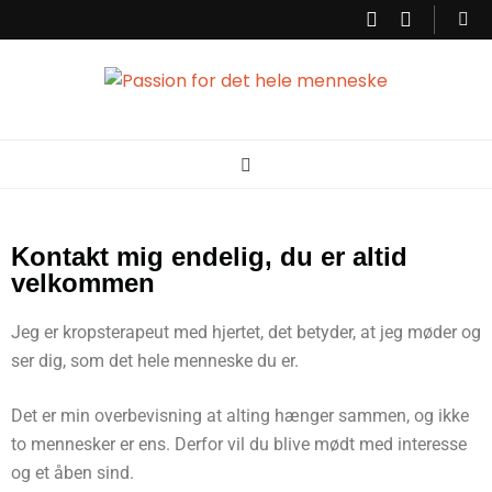
Passion for det
Korpsterapi er en behandlingsform der ser og behandler dig som et
helt menneske. Krop og psyke hænger sammen, det vi oplever sætter
sig i kropen. Derfor er det vigtigt at få talt ind til hvad kroppen fortæller,
så der kan skabes balance. Min passion er at kunne hjælpe dig til
hele menneske
bedre balance, ro og energi.
Kontakt mig endelig, du er altid
velkommen
Jeg er kropsterapeut med hjertet, det betyder, at jeg møder og
ser dig, som det hele menneske du er.
Det er min overbevisning at alting hænger sammen, og ikke
to mennesker er ens. Derfor vil du blive mødt med interesse
og et åben sind.