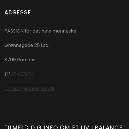
ADRESSE
PASSION for det hele menneske
Grønnegade 25 1.sal
8700 Horsens
Tlf
23427874
passion@joanfisker.dk
TILMELD DIG INFO OM ET LIV I BALANCE