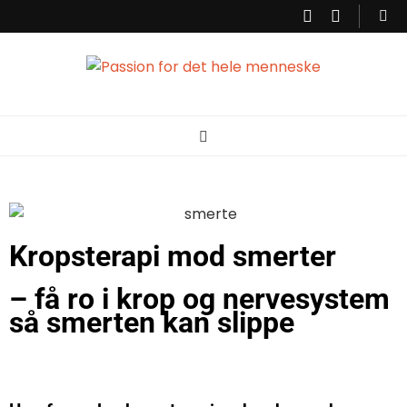
Passion for det
Korpsterapi er en behandlingsform der ser og behandler dig som et
helt menneske. Krop og psyke hænger sammen, det vi oplever sætter
sig i kropen. Derfor er det vigtigt at få talt ind til hvad kroppen fortæller,
så der kan skabes balance. Min passion er at kunne hjælpe dig til
hele menneske
bedre balance, ro og energi.
Kropsterapi mod smerter
– få ro i krop og nervesystem
så smerten kan slippe