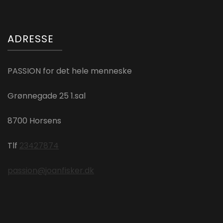
ADRESSE
PASSION for det hele menneske
Grønnegade 25 1.sal
8700 Horsens
Tlf
23427874
passion@joanfisker.dk