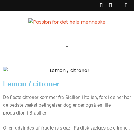
Passion for det
Korpsterapi er en behandlingsform der ser og behandler dig som et
helt menneske. Krop og psyke hænger sammen, det vi oplever sætter
sig i kropen. Derfor er det vigtigt at få talt ind til hvad kroppen fortæller,
så der kan skabes balance. Min passion er at kunne hjælpe dig til
hele menneske
bedre balance, ro og energi.
Lemon / citroner
De fleste citroner kommer fra Sicilien i Italien, fordi de her har
de bedste vækst betingelser, dog er der også en lille
produktion i Brasilien.
Olien udvindes af frugtens skræl. Faktisk vælges de citroner,