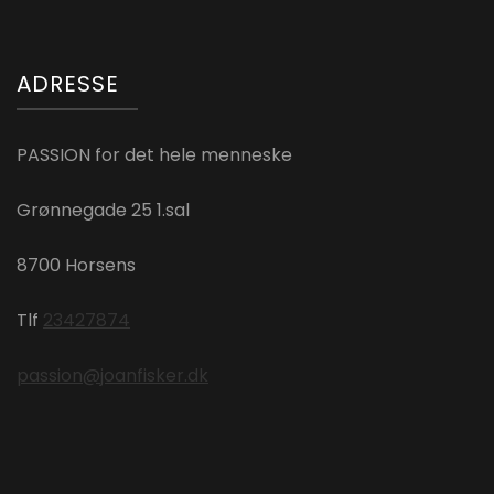
ADRESSE
PASSION for det hele menneske
Grønnegade 25 1.sal
8700 Horsens
Tlf
23427874
passion@joanfisker.dk